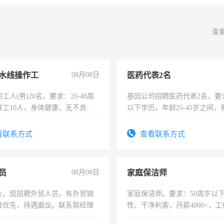
查
水线操作工
08月08日
医药代表2名
工人(男)20名，要求：20-40周
基因公司招聘医药代表2名，要
焊工10人，身体健康，无不良嗜
以下学历，年龄25-45岁之间，
：4500-7000元，标准八人间住
可，需要具有营销经验，从事
费发放劳保用品，两班倒，每月
表或者有医学资质的优先，底薪
看联系方式
查看联系方式
时发放工资，工作时间10小时
交五险。
员
08月08日
家庭保洁师
业，现招聘外贸人员，有外贸销
家庭保洁师。要求：50周岁以
者优先，待遇面议。联系郭经理
性、干净利索，月薪4000+，
时间灵活，不需坐班，适合宝