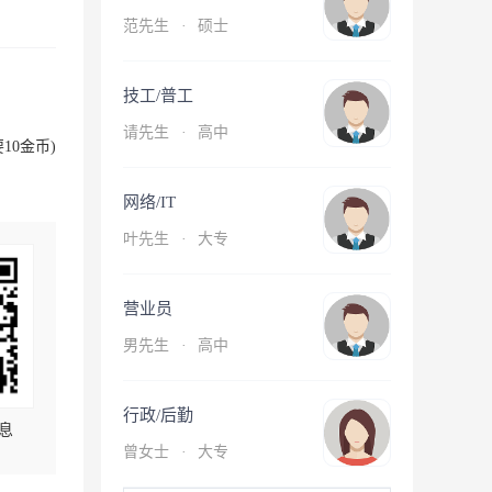
范先生
·
硕士
技工/普工
请先生
·
高中
10金币)
网络/IT
叶先生
·
大专
营业员
男先生
·
高中
行政/后勤
息
曾女士
·
大专