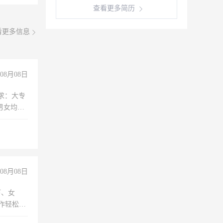
查看更多简历
看更多信息
08月08日
求：大专
男女均
过医药代
+绩效，
08月08日
下、女
工作轻松，
妈、全职