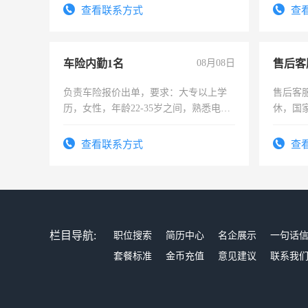
查看联系方式
查
车险内勤1名
08月08日
售后客
负责车险报价出单，要求：大专以上学
售后客服
历，女性，年龄22-35岁之间，熟悉电脑
休，国
操作，工作态度认真，具有团队精神，
试用期1-3个月，转正后交纳五险，
查看联系方式
查
栏目导航:
职位搜索
简历中心
名企展示
一句话
套餐标准
金币充值
意见建议
联系我