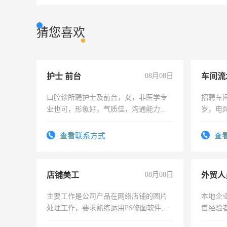
猜您喜欢
护士 前台
08月08日
车间流
口腔诊所聘护士及前台，女，非医学专
招聘车间
业也可，形象好，气质佳，沟通能力
岁，电
强。面试，周日休息。
好。薪资
宿，免
查看联系方式
查
25号准
店铺美工
08月08日
外贸人
主要工作是公司产品在网络店铺的图片
本地企
处理工作，要求熟练运用PS修图软件,工
售经验
作时间每天8小时，待遇优厚。