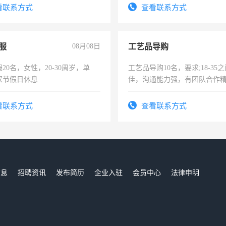
太太等。
看联系方式
查看联系方式
服
08月08日
工艺品导购
20名，女性，20-30周岁，单
工艺品导购10名，要求;18-35
家节假日休息
佳，沟通能力强，有团队合作
上进心，有工作经验者优先！
看联系方式
查看联系方式
信息
招聘资讯
发布简历
企业入驻
会员中心
法律申明
们