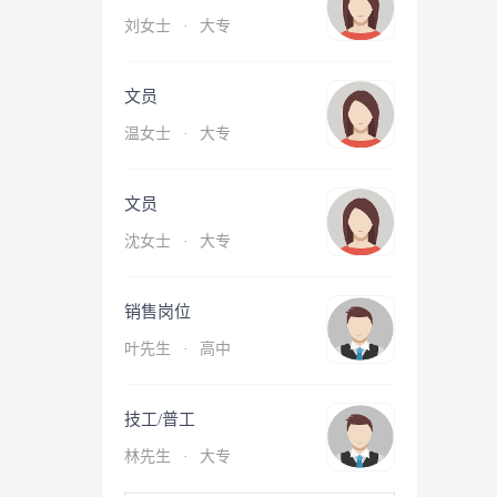
刘女士
·
大专
文员
温女士
·
大专
文员
沈女士
·
大专
销售岗位
叶先生
·
高中
技工/普工
林先生
·
大专