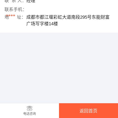
联 系 人：
经理
联系手机：
****
地 址：
成都市都江堰彩虹大道南段295号东能财富
广场写字楼14楼
返回首页
电话咨询