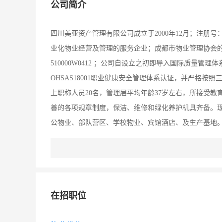
公司简介
四川美亚资产管理有限公司成立于2000年12月；注册号：915
业化物业经营及管理的服务企业；成都市物业管理协会的
510000W0412 ；公司自设立之初即导入国际质量管理体
OHSAS18001职业健康安全管理体系认证，并严格按
上职称人员20名，管理层平均年龄37岁左右，所接受
善的各项规章制度，保洁、维修和绿化养护机具齐备。现
公物业、部队营区、学校物业、宾馆酒店、及生产基地
相关领导和广大客户高度评价。我们服务的名都苑小区，获
本公司为长期重点联系单位。 我们不仅拥有一流的专业
的服务体系，高水平的服务技能将展示于管理项目的点
使美亚资产公司稳健持续发展。美亚人将以“客户没有想
在招职位
诚信责任、客户至上、以人为本的经营原则，努力用精
明天。 您所想到的让我们为您做到，您未想到的让我们