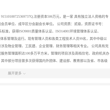
10100725369737Q,注册资本506万元，是一家 具有独立法人资格的专
会员单位、成华区分会副会长单位。 公司资质：贰级，资质证书号：
系标准，获得ISO9001质量体系认证、ISO14001环境管理体系认证、
照三体系管理及运行。现有管理人员和各类工程技术人员99名，其中中级以
教育涉及物业管理、工民建、企业管理、财务管理等相关专业。 公司具有完
服务管理面积达100多万平方米，管理的项目涉及高档住宅、政府机关办
。其中部分项目曾多次获得国内外团体、建设部、教育部以及省、市各级
得了“成都市优秀住宅小区“称号。2007年成都市人民政府研究室邀请
展开更多
化服务队伍和丰富的国内外实践经验，还拥有 完善的管理体系和优质高效
点滴滴上。展望未来，我公司将一如既往潜心打造企业自身品牌形象，促
到的，我们为您想到；客户想到的，我们会为您做得更好“为宗旨，秉持
致管理和温馨服务回报社会，以今日为起点，迈出新的步伐，走向美好的
为您想到，并且做的更好!