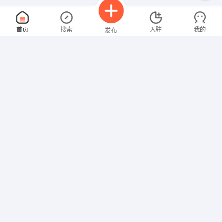
领班
面议
首页
搜索
入驻
我的
发布
08-06
性别不限
经验不限
南粥北面都江堰店
申请
成都都江堰华夏广场10栋21号
室内保洁
面议
招聘信息
求职简历
08-06
性别不限
经验不限
成都瑞熙体检门诊部有限公司
申请
成都经济开发区恒鼎世纪汽车总部经济大厦
销售代表
面议
08-06
性别不限
经验不限
都江堰市钧福塑料有限责任公司
申请
都江堰市川苏工业园（611830）