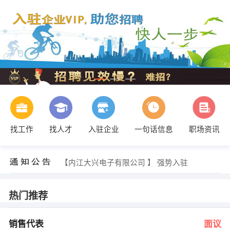
找工作
找人才
入驻企业
一句话信息
职场资讯
雷姐 发布 [保洁员 ] 招聘信息
【成都雅艺电光 】 强势入驻
【内江大兴电子有限公司 】 强势入驻
【成都渝富桥大石西路店 】 强势入驻
【都江堰市钧福塑料有限责任公司 】 强势入驻
【香港美联物业（香港联交所上市1200） 】 强势入驻
热门推荐
胡小姐 发布 [销售代表 ] 招聘信息
经理 发布 [人事专员/助理 ] 招聘信息
雷先生 发布 [后勤人员 ] 招聘信息
销售代表
面议