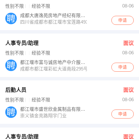
胡小姐 发布 [人事专员/助理 ] 招聘信息
08-06
性别不限
经验不限
雷姐 发布 [保洁员 ] 招聘信息
【成都雅艺电光 】 强势入驻
成都大唐逸苑房地产经纪有限公司
申请
四川省成都市都江堰市宝莲路493号大唐房屋
人事专员/助理
面议
08-06
性别不限
经验不限
都江堰市富与诚房地产中介服务有限公司
申请
成都市都江堰彩虹大道南段295号东能财富广场写字楼14
后勤人员
面议
08-06
性别不限
经验不限
都江堰市盛世欣金属制品有限公司
申请
崇义镇金亮路翔宇门业
人事专员/助理
面议